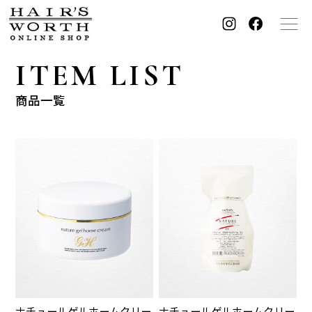
ITEM LIST
Haircare
Skincare
商品一覧
ヘアケア
スキンケア
Supplement
Beauty tool
サプリメント
美容器具・その他
Brand
ブランドから探す
商品一覧
ナチュールゲルホームクリー
ナチュールゲルホームクリー