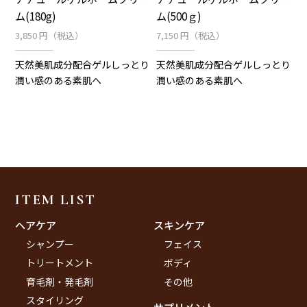
お買物の仕方
ム(180g)
ム(500ｇ)
3,850 円（税込）
7,150 円（税込）
お問合せ
天然美肌成分配合ゲルしっとり
天然美肌成分配合ゲルしっとり
潤い感のある素肌へ
潤い感のある素肌へ
ログイン
カートを見る
ITEM LIST
ヘアケア
スキンケア
シャンプー
フェイス
トリートメント
ボディ
育毛剤・発毛剤
その他
スタイリング
サプリメント