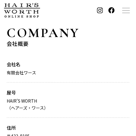
COMPANY
Haircare
Skincare
会社概要
ヘアケア
スキンケア
会社名
Supplement
Beauty tool
有限会社ワース
サプリメント
美容器具・その他
屋号
HAIR'S WORTH
Brand
ブランドから探す
（ヘアーズ・ワース）
住所
商品一覧