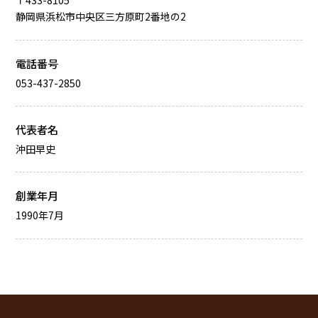
〒433-8105
お買物の仕方
静岡県浜松市中央区三方原町2番地の2
お問合せ
電話番号
053-437-2850
ログイン
カートを見る
代表者名
沖田早史
創業年月
1990年7月