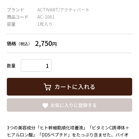
ブランド
ACTIVART/アクティバート
商品コード
AC-1061
容量
1枚入り
2,750
価格
円
（税込）
数量
カートに入れる
お気に入りに登録する
3つの美容成分「ヒト幹細胞順化培養液」「ビタミンC誘導体＋
ヒアルロン酸」「DDSペプチド」をたっぷり含ませた、バイオ