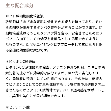
主な配合成分
＊ヒト幹細胞順化培養液
幹細胞はさまざまな細胞に分化できる能力を持っており、それ
らの細胞が生産するタンパク質を分泌することができます。幹
細胞培養液はそうしたタンパク質を含み、安定させるためにリ
ポソーム加工し、その効果を化粧品として活用できるようにし
たものです。保湿やエイジングにアプローチして気になる肌悩
み全般に効果的な成分です。
＊ビタミンC誘導体
ビタミンCは活性酸素の除去、メラニン色素の抑制、ニキビの色
素沈着防止などに効果的な成分ですが、熱や光で劣化しやす
く、角質層に浸透しにくい性質があります。そのため、皮膚内
でビタミンCとしての効果を発揮するよう安定性や浸透性を向上
させたものがビタミンC誘導体です。ハリや透明感をサポートし
て、美肌や美白に効果が期待できます。
＊ヒアルロン酸