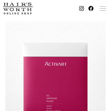
Haircare
Skincare
ヘアケア
スキンケア
Supplement
Beauty tool
サプリメント
美容器具・その他
Brand
ブランドから探す
商品一覧