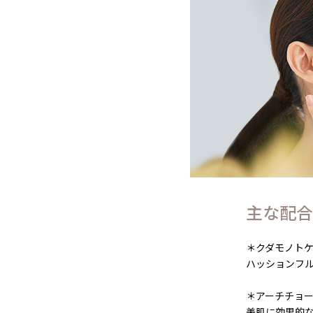
主な配合
＊クダモノト
ハッションフ
＊アーチチョ
美肌に効果的