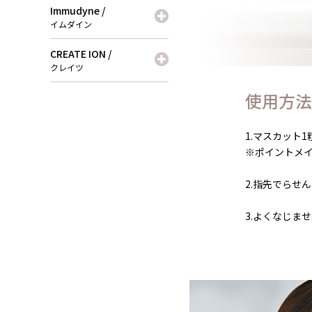
Immudyne /
イムダイン
CREATE ION /
クレイツ
使用方法
1.マスカット
※ポイントメ
2.指先でらせ
3.よくなじま